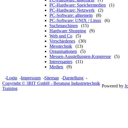
PC-Hardware: Speichermedien
(1)
PC-Hardware: Netzwerk
(2)
PC-Software: allgemein
(8)
PC-Software: UNIX / Linux
(6)
Suchmaschinen
(15)
Hardware Shopping
(9)
Web und Co
(5)
Verschiedenes
(30)
Messtechnik
(13)
Organisationen
(5)
Messen-Ausstellungen-Kongresse
(5)
Interessantes
(11)
Medien
(9)
-
Login
-
Impressum
-
Sitemap
-
Darstellung
-
Copyright © 3BIT GmbH - Beratung Industrietechnik
Powered by
J
Training