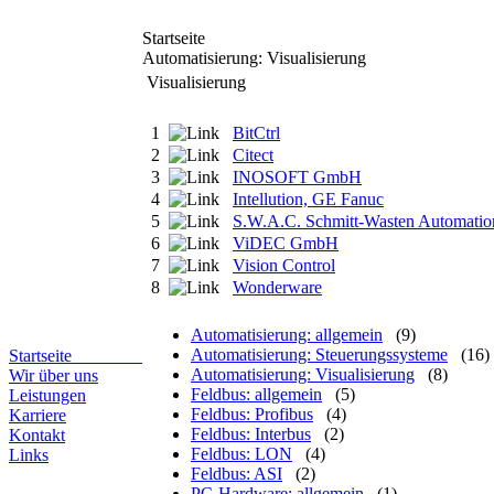
Startseite
Automatisierung: Visualisierung
Visualisierung
1
BitCtrl
2
Citect
3
INOSOFT GmbH
4
Intellution, GE Fanuc
5
S.W.A.C. Schmitt-Wasten Automati
6
ViDEC GmbH
7
Vision Control
8
Wonderware
Automatisierung: allgemein
(9)
Automatisierung: Steuerungssysteme
(16)
Startseite
Automatisierung: Visualisierung
(8)
Wir über uns
Feldbus: allgemein
(5)
Leistungen
Feldbus: Profibus
(4)
Karriere
Feldbus: Interbus
(2)
Kontakt
Feldbus: LON
(4)
Links
Feldbus: ASI
(2)
PC-Hardware: allgemein
(1)