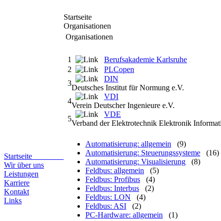
Startseite
Organisationen
Organisationen
1
Berufsakademie Karlsruhe
2
PLCopen
DIN
3
Deutsches Institut für Normung e.V.
VDI
4
Verein Deutscher Ingenieure e.V.
VDE
5
Verband der Elektrotechnik Elektronik Informat
Automatisierung: allgemein
(9)
Automatisierung: Steuerungssysteme
(16)
Startseite
Automatisierung: Visualisierung
(8)
Wir über uns
Feldbus: allgemein
(5)
Leistungen
Feldbus: Profibus
(4)
Karriere
Feldbus: Interbus
(2)
Kontakt
Feldbus: LON
(4)
Links
Feldbus: ASI
(2)
PC-Hardware: allgemein
(1)