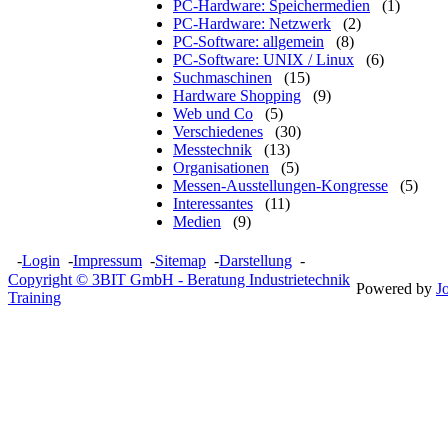
PC-Hardware: Speichermedien
(1)
PC-Hardware: Netzwerk
(2)
PC-Software: allgemein
(8)
PC-Software: UNIX / Linux
(6)
Suchmaschinen
(15)
Hardware Shopping
(9)
Web und Co
(5)
Verschiedenes
(30)
Messtechnik
(13)
Organisationen
(5)
Messen-Ausstellungen-Kongresse
(5)
Interessantes
(11)
Medien
(9)
-
Login
-
Impressum
-
Sitemap
-
Darstellung
-
Copyright © 3BIT GmbH - Beratung Industrietechnik
Powered by
J
Training