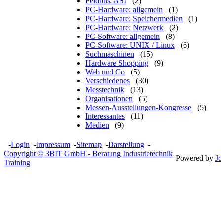
Feldbus: ASI
(2)
PC-Hardware: allgemein
(1)
PC-Hardware: Speichermedien
(1)
PC-Hardware: Netzwerk
(2)
PC-Software: allgemein
(8)
PC-Software: UNIX / Linux
(6)
Suchmaschinen
(15)
Hardware Shopping
(9)
Web und Co
(5)
Verschiedenes
(30)
Messtechnik
(13)
Organisationen
(5)
Messen-Ausstellungen-Kongresse
(5)
Interessantes
(11)
Medien
(9)
-
Login
-
Impressum
-
Sitemap
-
Darstellung
-
Copyright © 3BIT GmbH - Beratung Industrietechnik
Powered by
J
Training