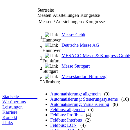
Startseite
Messen-Ausstellungen-Kongresse
Messen / Ausstellungen / Kongresse
Messe: Cebit
1
Hannover
Deutsche Messe AG
2
Hannover
MESAGO Messe & Kongress Gmb
3
Frankfurt
Messe Stuttgart
4
Stuttgart
Messestandort Nürnberg
5
Nürnberg
Automatisierung: allgemein
(9)
Startseite
Automatisierung: Steuerungssysteme
(16)
Wir über uns
Automatisierung: Visualisierung
(8)
Leistungen
Feldbus: allgemein
(5)
Karriere
Feldbus: Profibus
(4)
Kontakt
Feldbus: Interbus
(2)
Links
Feldbus: LON
(4)