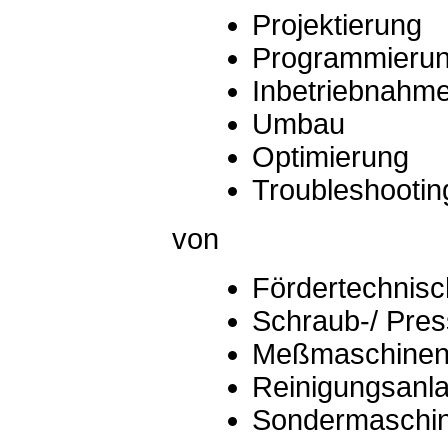
Projektierung
Programmieru
Inbetriebnahm
Umbau
Optimierung
Troubleshootin
von
Fördertechnis
Schraub-/ Pres
Meßmaschine
Reinigungsanl
Sondermaschi