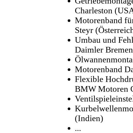
Getriebemontag
Charleston (US
Motorenband f
Steyr (Österreic
Umbau und Fehl
Daimler Bremen
Ölwannenmonta
Motorenband Da
Flexible Hochdr
BMW Motoren Gm
Ventilspieleinst
Kurbelwellenmo
(Indien)
...