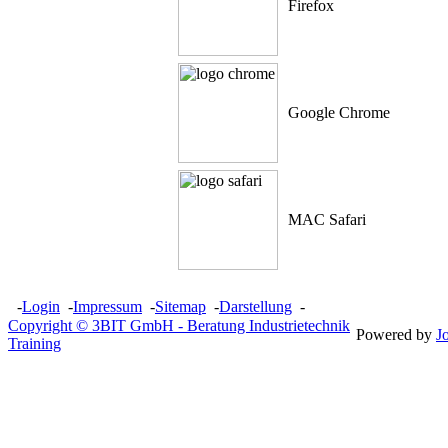
Firefox
Google Chrome
MAC Safari
-
Login
-
Impressum
-
Sitemap
-
Darstellung
-
Copyright © 3BIT GmbH - Beratung Industrietechnik
Powered by
J
Training