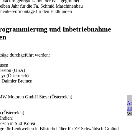
achfolgeorganisation der BIT gegründet.
elben Jahr für die Fa. Schmid Maschinenbau
chenkelvormontage für den Endkunden
Programmierung und Inbetriebnahme
en
träge durchgeführt werden:
ausen
leston (USA)
r (Österreich)
e Daimler Bremen
BMW Motoren GmbH Steyr (Österreich)
An
3B
(Österreich)
Wi
Indien)
Bosch in Süd-Korea
ge für Lenkwellen in Blisterbehälter für ZF Schwäbisch Gmünd