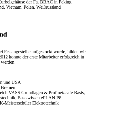
Kurbelgehäuse der Fa. BBAC in Peking
nd, Vietnam, Polen, Weißrussland
and
Festangestellte aufgestockt wurde, bilden wir
12 konnte der erste Mitarbeiter erfolgreich in
 werden.
nam und USA
n Bremen
ich VASS Grundlagen & Profinet/-safe Basis,
gstechnik, Basiswissen ePLAN P8
HK-Meisterschüler Elektrotechnik