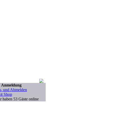
Anmeldung
- und Abmelden
it Shop
r haben 53 Gäste online