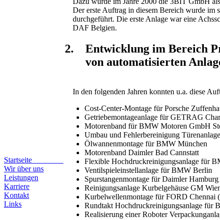
Dazu wurde im Jahre 2000 die 3BIT GmbH als N
Der erste Auftrag in diesem Bereich wurde im s
durchgeführt. Die erste Anlage war eine Achss
DAF Belgien.
2. Entwicklung im Bereich 
von automatisierten Anlag
In den folgenden Jahren konnten u.a. diese Auf
Cost-Center-Montage für Porsche Zuffenh
Getriebemontageanlage für GETRAG Char
Motorenband für BMW Motoren GmbH Stey
Umbau und Fehlerbereinigung Türenanlag
Ölwannenmontage für BMW München
Motorenband Daimler Bad Cannstatt
Startseite
Flexible Hochdruckreinigungsanlage für 
Wir über uns
Ventilspieleinstellanlage für BMW Berlin
Leistungen
Spurstangenmontage für Daimler Hamburg
Karriere
Reinigungsanlage Kurbelgehäuse GM Wien 
Kontakt
Kurbelwellenmontage für FORD Chennai (
Links
Rundtakt Hochdruckreinigungsanlage für 
Realisierung einer Roboter Verpackunganla