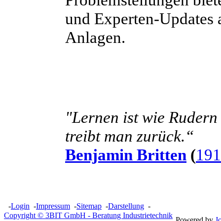
und Experten-Updates a
Anlagen.
"Lernen ist wie Rudern
treibt man zurück.“
Benjamin Britten
(
191
-
Login
-
Impressum
-
Sitemap
-
Darstellung
-
Copyright © 3BIT GmbH - Beratung Industrietechnik
Powered by
J