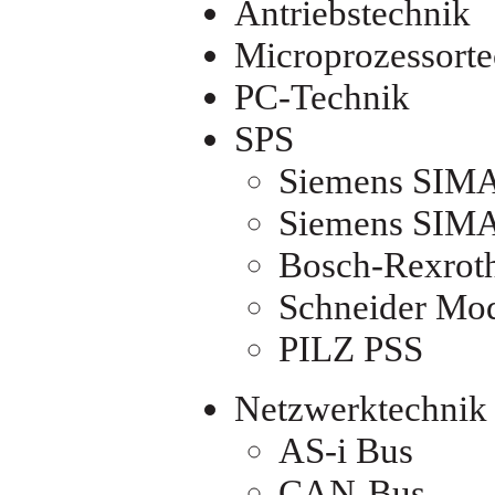
Antriebstechnik
Microprozessorte
PC-Technik
SPS
S
iemens SIM
Siemens SIM
Bosch-Rexrot
S
chneider Mo
P
ILZ PSS
Netzwerktechnik
AS-i Bus
CAN-Bus