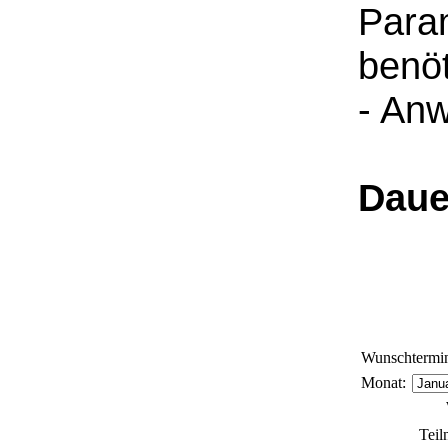
Para
benö
- An
Daue
Wunschtermin
Monat
:
Tei