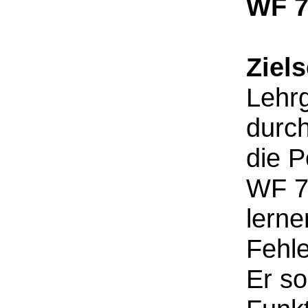
WF 7
Ziel
Lehrg
durc
die P
WF 7
lerne
Fehl
Er so