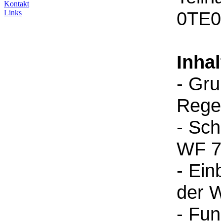
Kontakt
0TE0
Links
Inhal
- Gru
Rege
- Sch
WF 7
- Ei
der 
- Fun