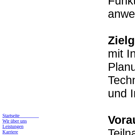
Funk
anwe
Ziel
mit I
Plan
Techn
und 
Startseite
Vora
Wir über uns
Leistungen
Teil
Karriere