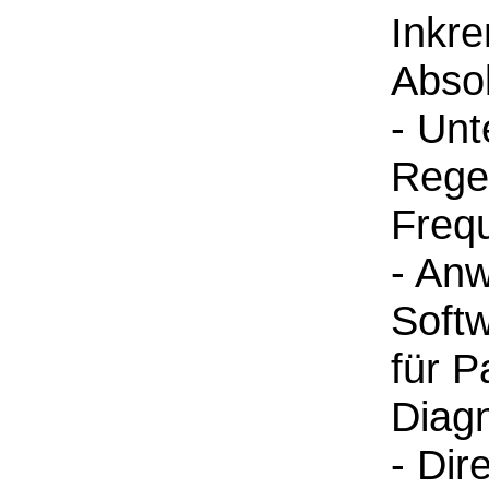
Inkre
Abso
- Unt
Rege
Freq
- An
Soft
für P
Diag
- Dir