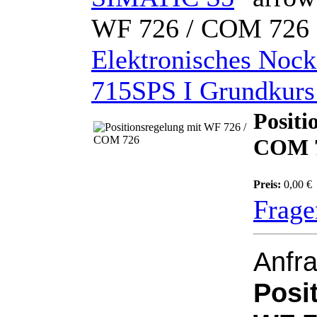
WF 726 / COM 726
Elektronisches Noc
715
SPS I Grundkur
Positi
COM 
Preis:
0,00 €
Frage
Anfra
Posi