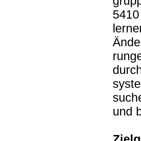
grup
5410
lerne
Ände
rung
durc
syste
such
und 
Ziel