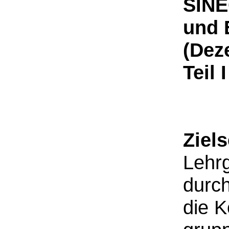
SINE
und 
(Dez
Teil I
Ziel
Lehrg
durc
die 