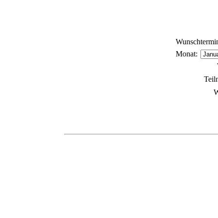
Wunschtermin
Monat
:
Tei