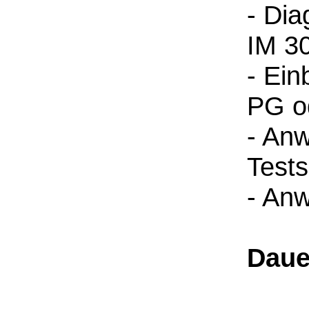
- Dia
IM 3
- Ein
PG o
- An
Test
- An
Daue